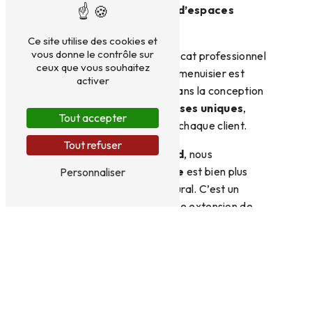
la passion pour la
création d’espaces
extérieurs
exceptionnels.
Ce site utilise des cookies et
vous donne le contrôle sur
Après l’obtention d’un certificat professionnel
ceux que vous souhaitez
de menuisier en 2013, notre menuisier est
activer
devenu un expert reconnu dans la conception
et la
réalisation de terrasses uniques
,
Tout accepter
adaptées au style de vie de chaque client.
Tout refuser
Chez
Les Terrasses du Sud
, nous
comprenons que la
terrasse
est bien plus
Personnaliser
qu’un simple ajout architectural. C’est un
espace de vie en plein air, une extension de
votre domicile. Votre
terrasse
doit être
élégante et fonctionnelle.
Nos équipes travaillent avec dévouement pour
transformer vos idées en une réalité.