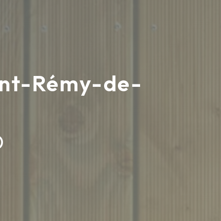
aint-Rémy-de-
D