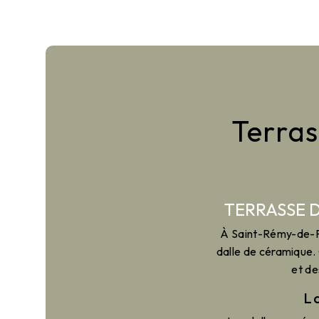
Terras
TERRASSE 
À Saint-Rémy-de-Pro
dalle de céramique.
et de
L