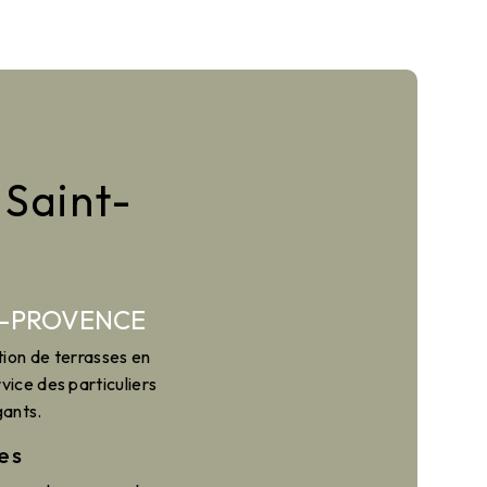
 Saint-
E-PROVENCE
tion de terrasses en
ice des particuliers
gants.
es