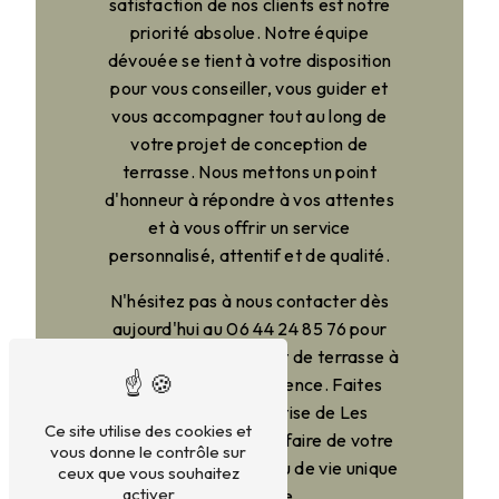
satisfaction de nos clients est notre
priorité absolue. Notre équipe
dévouée se tient à votre disposition
pour vous conseiller, vous guider et
vous accompagner tout au long de
votre projet de conception de
terrasse. Nous mettons un point
d'honneur à répondre à vos attentes
et à vous offrir un service
personnalisé, attentif et de qualité.
N'hésitez pas à nous contacter dès
aujourd'hui au 06 44 24 85 76 pour
discuter de votre projet de terrasse à
Saint-Rémy-de-Provence. Faites
confiance à l'expertise de Les
Ce site utilise des cookies et
Terrasses du Sud pour faire de votre
vous donne le contrôle sur
espace extérieur un lieu de vie unique
ceux que vous souhaitez
activer
et agréable.