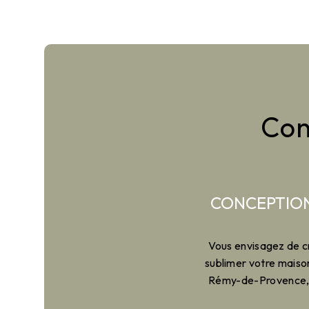
Con
CONCEPTION
Vous envisagez de c
sublimer votre maison
Rémy-de-Provence, n