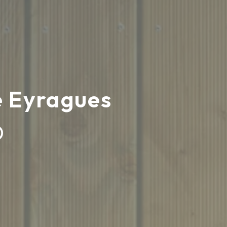
e Eyragues
D