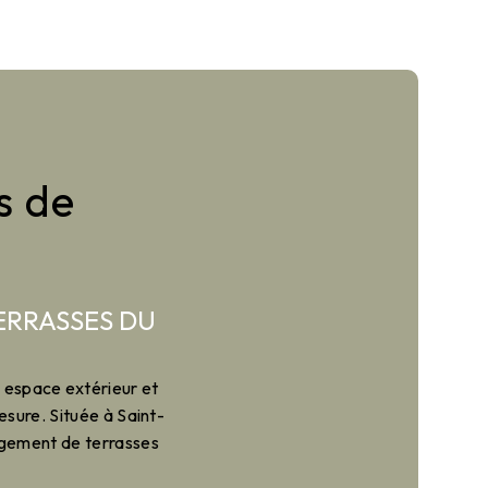
s de
ERRASSES DU
 espace extérieur et
esure. Située à Saint-
agement de terrasses