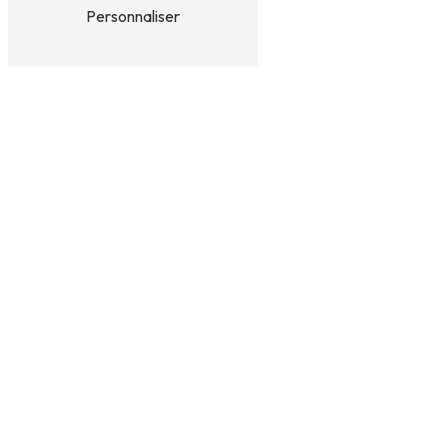
Personnaliser
Adresse
7 Av. Jean Baltus
13210 Saint-Rémy-de-Provence