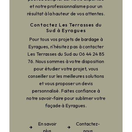
et notre professionnalisme pour un
résultat à la hauteur de vos attentes.
Contactez Les Terrasses du
Sud à Eyragues
Pour tous vos projets de bardage à
Eyragues, n'hésitez pas à contacter
Les Terrasses du Sud au 06 44 24 85
76. Nous sommes à votre disposition
pour étudier votre projet, vous
conseiller sur les meilleures solutions
et vous proposer un devis
personnalisé. Faites confiance à
notre savoir-faire pour sublimer votre
façade à Eyragues.
En savoir
Contactez-
plus
nous