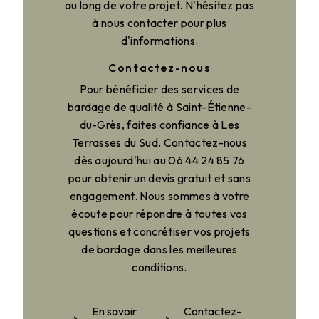
au long de votre projet. N'hésitez pas
à nous contacter pour plus
d'informations.
Contactez-nous
Pour bénéficier des services de
bardage de qualité à Saint-Étienne-
du-Grès, faites confiance à Les
Terrasses du Sud. Contactez-nous
dès aujourd'hui au 06 44 24 85 76
pour obtenir un devis gratuit et sans
engagement. Nous sommes à votre
écoute pour répondre à toutes vos
questions et concrétiser vos projets
de bardage dans les meilleures
conditions.
En savoir
Contactez-