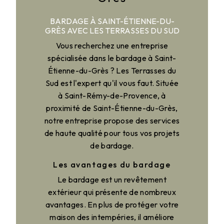
BARDAGE À SAINT-ÉTIENNE-DU-
GRÈS AVEC LES TERRASSES DU SUD
Vous recherchez une entreprise
spécialisée dans le bardage à Saint-
Étienne-du-Grès ? Les Terrasses du
Sud est l'expert qu'il vous faut. Située
à Saint-Rémy-de-Provence, à
proximité de Saint-Étienne-du-Grès,
notre entreprise propose des services
de haute qualité pour tous vos projets
de bardage.
Les avantages du bardage
Le bardage est un revêtement
extérieur qui présente de nombreux
avantages. En plus de protéger votre
maison des intempéries, il améliore