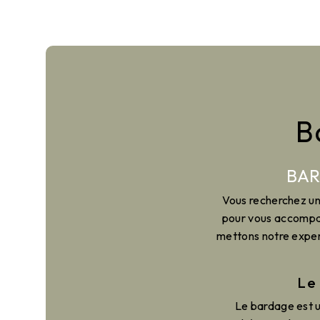
B
BAR
Vous recherchez un 
pour vous accompagn
mettons notre expert
Le
Le bardage est u