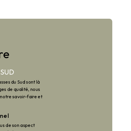
re
 SUD
asses du Sud sont là
ges de qualité, nous
notre savoir-faire et
nel
lus de son aspect