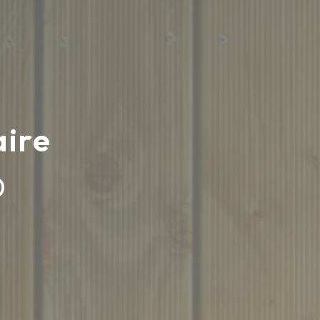
aire
D