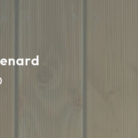
renard
D