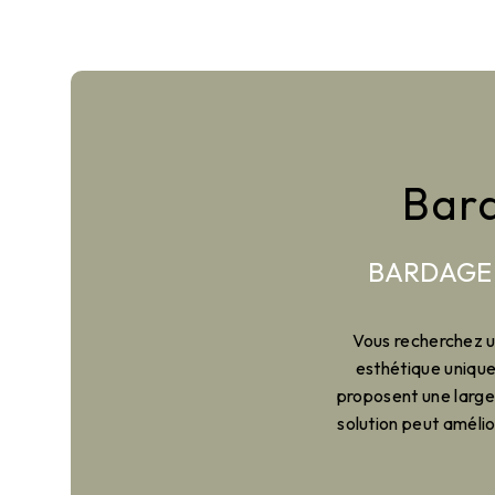
Bar
BARDAGE 
Vous recherchez un
esthétique unique
proposent une larg
solution peut amélio