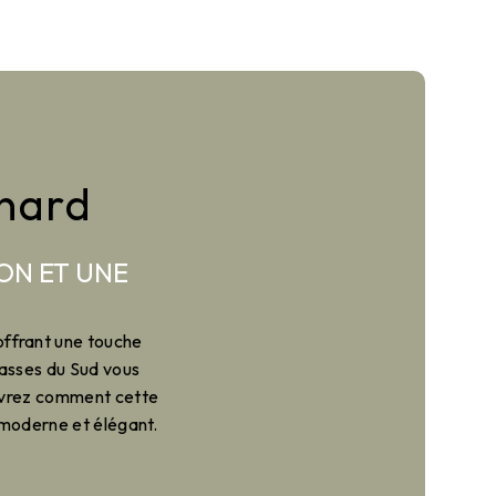
nard
ON ET UNE
 offrant une touche
rasses du Sud vous
uvrez comment cette
t moderne et élégant.