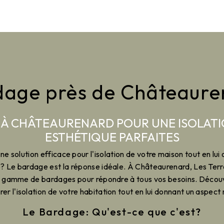
dage près de Châteaure
À CHÂTEAURENARD POUR UNE ISOLATI
ESTHÉTIQUE PARFAITES
e solution efficace pour l'isolation de votre maison tout en lui
? Le bardage est la réponse idéale. À Châteaurenard, Les Ter
e gamme de bardages pour répondre à tous vos besoins. Déco
rer l'isolation de votre habitation tout en lui donnant un aspec
Le Bardage: Qu'est-ce que c'est?