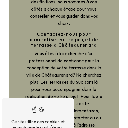
des finitions, nous sommes à vos
côtés à chaque étape pour vous
conseiller et vous guider dans vos
choix.
Contactez-nous pour
concrétiser votre projet de
terrasse à Châteaurenard
Vous êtes à la recherche d'un
professionnel de confiance pour la
conception de votre terrasse dans la
ville de Châteaurenard? Ne cherchez
plus, Les Terrasses du Sud sont là
pour vous accompagner dans la
réalisation de votre projet. Pour toute
demande de devis ou de
renseignements complémentaires,
n'hésitez pas à nous contacter au ou
Ce site utilise des cookies et
à nous rendre visite à l'adresse
vous donne le contrôle sur