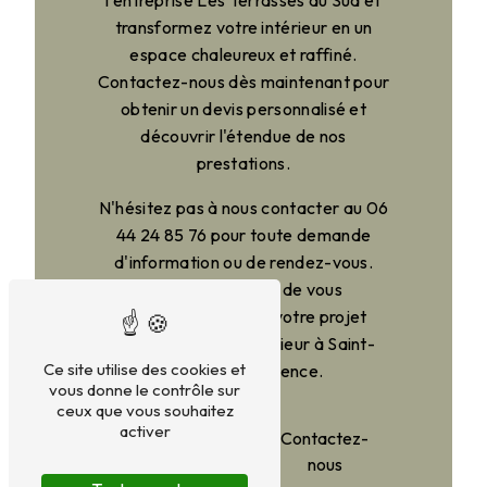
l'entreprise Les Terrasses du Sud et
transformez votre intérieur en un
espace chaleureux et raffiné.
Contactez-nous dès maintenant pour
obtenir un devis personnalisé et
découvrir l'étendue de nos
prestations.
N'hésitez pas à nous contacter au 06
44 24 85 76 pour toute demande
d'information ou de rendez-vous.
Nous serons ravis de vous
accompagner dans votre projet
d'aménagement intérieur à Saint-
Ce site utilise des cookies et
Rémy-de-Provence.
vous donne le contrôle sur
ceux que vous souhaitez
activer
En savoir
Contactez-
plus
nous