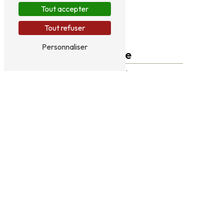
Tout accepter
Tout refuser
Personnaliser
Adresse
7 Av. Jean Baltus
13210 Saint-Rémy-de-Provence
Téléphone
06 44 24 85 76