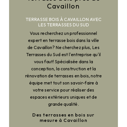
Cavaillon
TERRASSE BOIS À CAVAILLON AVEC
LES TERRASSES DU SUD
Vous recherchez un professionnel
expert en terrasse bois dans la ville
de Cavaillon? Ne cherchez plus, Les
Terrasses du Sud est l'entreprise qu'il
vous faut! Spécialisée dans la
conception, la construction et la
rénovation de terrasses en bois, notre
équipe met tout son savoir-faire à
votre service pour réaliser des
espaces extérieurs uniques et de
grande qualité.
Des terrasses en bois sur
mesure à Cavaillon